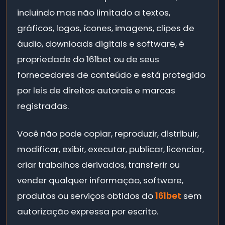
incluindo mas não limitado a textos,
gráficos, logos, ícones, imagens, clipes de
áudio, downloads digitais e software, é
propriedade do 161bet ou de seus
fornecedores de conteúdo e está protegido
por leis de direitos autorais e marcas
registradas.
Você não pode copiar, reproduzir, distribuir,
modificar, exibir, executar, publicar, licenciar,
criar trabalhos derivados, transferir ou
vender qualquer informação, software,
produtos ou serviços obtidos do
161bet
sem
autorização expressa por escrito.