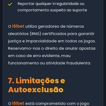
Reportar qualquer irregularidade ou
comportamento suspeito ao suporte
O
161bet
utiliza geradores de números
aleatórios (RNG) certificados para garantir
justiça e imparcialidade em todos os jogos.
Reservamo-nos o direito de anular apostas
em caso de erro evidente, mau
funcionamento ou atividade fraudulenta.
7. Limitações e
Autoexclusão
O
161bet
está comprometido com o jogo