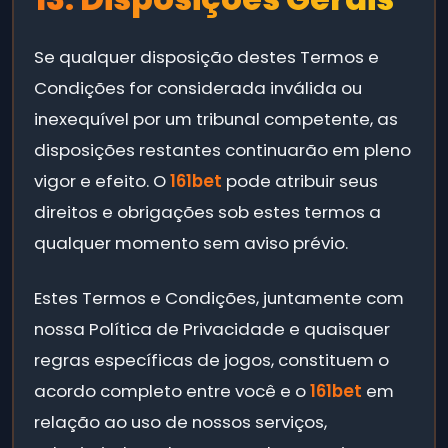
Se qualquer disposição destes Termos e
Condições for considerada inválida ou
inexequível por um tribunal competente, as
disposições restantes continuarão em pleno
vigor e efeito. O
161bet
pode atribuir seus
direitos e obrigações sob estes termos a
qualquer momento sem aviso prévio.
Estes Termos e Condições, juntamente com
nossa Política de Privacidade e quaisquer
regras específicas de jogos, constituem o
acordo completo entre você e o
161bet
em
relação ao uso de nossos serviços,