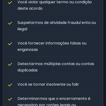
Você violar qualquer termo ou condição
deste acordo
Suspeitarmos de atividade fraudul enta ou
ilegal
Você fornecer informações falsas ou
enganosas
Detectarmos múltiplas contas ou contas
duplicadas
Você se tornar insolvente ou falir
Determinarmos que o encerramento é
necessário por razões legais ou