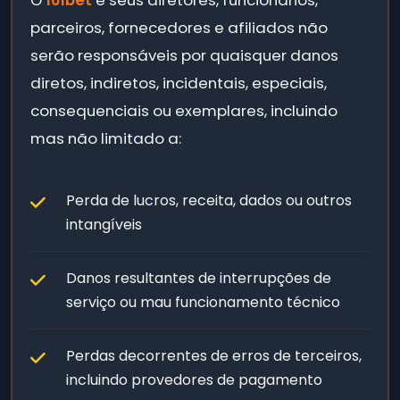
O
161bet
e seus diretores, funcionários,
parceiros, fornecedores e afiliados não
serão responsáveis por quaisquer danos
diretos, indiretos, incidentais, especiais,
consequenciais ou exemplares, incluindo
mas não limitado a:
Perda de lucros, receita, dados ou outros
intangíveis
Danos resultantes de interrupções de
serviço ou mau funcionamento técnico
Perdas decorrentes de erros de terceiros,
incluindo provedores de pagamento