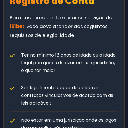
Registro de Conta
Para criar uma conta e usar os serviços do
161bet
, você deve atender aos seguintes
requisitos de elegibilidade:
Ter no mínimo 18 anos de idade ou a idade
legal para jogos de azar em sua jurisdição,
o que for maior
Ser legalmente capaz de celebrar
contratos vinculativos de acordo com as
leis aplicáveis
Não estar em uma jurisdição onde os jogos
de azar online são proibidos