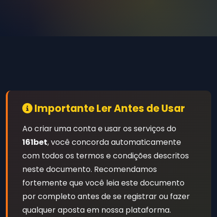
Importante Ler Antes de Usar
Ao criar uma conta e usar os serviços do
161bet
, você concorda automaticamente
com todos os termos e condições descritos
neste documento. Recomendamos
fortemente que você leia este documento
por completo antes de se registrar ou fazer
qualquer aposta em nossa plataforma.