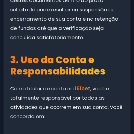
destes documentos dentro do prazo
solicitado pode resultar na suspensão ou
encerramento de sua conta e na retenção
de fundos até que a verificação seja
concluída satisfatoriamente.
3. Uso da Conta e
Responsabilidades
Como titular de conta no
161bet
, você é
totalmente responsável por todas as
atividades que ocorrem em sua conta. Você
concorda em: