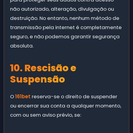
não autorizado, alteração, divulgação ou
destruição. No entanto, nenhum método de
transmissão pela internet é completamente
seguro, e não podemos garantir segurança
absoluta.
10. Rescisão e
Suspensão
O
161bet
reserva-se o direito de suspender
ou encerrar sua conta a qualquer momento,
com ou sem aviso prévio, se: