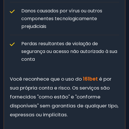
Danos causados por vírus ou outros
componentes tecnologicamente
prejudiciais
Perdas resultantes de violação de
segurança ou acesso não autorizado à sua
conta
Você reconhece que o uso do
161bet
é por
sua própria conta e risco. Os serviços são
fornecidos "como estão" e "conforme
disponíveis" sem garantias de qualquer tipo,
expressas ou implícitas.