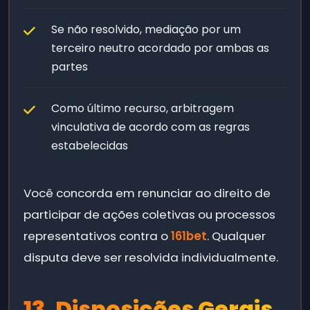
Se não resolvido, mediação por um
terceiro neutro acordado por ambas as
partes
Como último recurso, arbitragem
vinculativa de acordo com as regras
estabelecidas
Você concorda em renunciar ao direito de
participar de ações coletivas ou processos
representativos contra o
161bet
. Qualquer
disputa deve ser resolvida individualmente.
13. Disposições Gerais