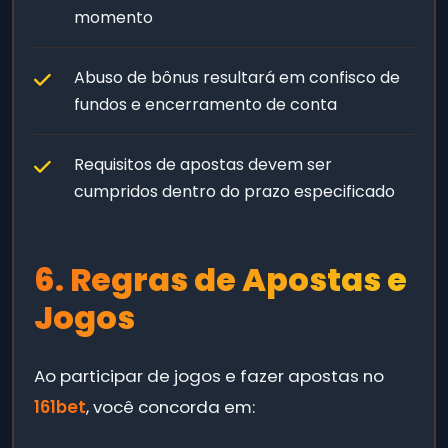
momento
Abuso de bônus resultará em confisco de
fundos e encerramento de conta
Requisitos de apostas devem ser
cumpridos dentro do prazo especificado
6. Regras de Apostas e
Jogos
Ao participar de jogos e fazer apostas no
161bet
, você concorda em: