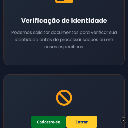
Verificação de Identidade
Podemos solicitar documentos para verificar sua
identidade antes de processar saques ou em
casos específicos.
Conta Única
×
Cadastre-se
Entrar